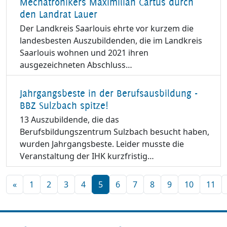
Mechatronikers Maximilian Cartus durch
den Landrat Lauer
Der Landkreis Saarlouis ehrte vor kurzem die
landesbesten Auszubildenden, die im Landkreis
Saarlouis wohnen und 2021 ihren
ausgezeichneten Abschluss…
Jahrgangsbeste in der Berufsausbildung -
BBZ Sulzbach spitze!
13 Auszubildende, die das
Berufsbildungszentrum Sulzbach besucht haben,
wurden Jahrgangsbeste. Leider musste die
Veranstaltung der IHK kurzfristig…
«
1
2
3
4
5
6
7
8
9
10
11