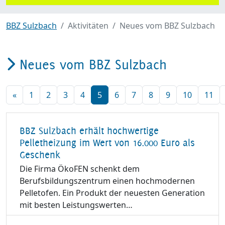
BBZ Sulzbach
Aktivitäten
Neues vom BBZ Sulzbach
Neues vom BBZ Sulzbach
«
1
2
3
4
5
6
7
8
9
10
11
BBZ Sulzbach erhält hochwertige
Pelletheizung im Wert von 16.000 Euro als
Geschenk
Die Firma ÖkoFEN schenkt dem
Berufsbildungszentrum einen hochmodernen
Pelletofen. Ein Produkt der neuesten Generation
mit besten Leistungswerten…