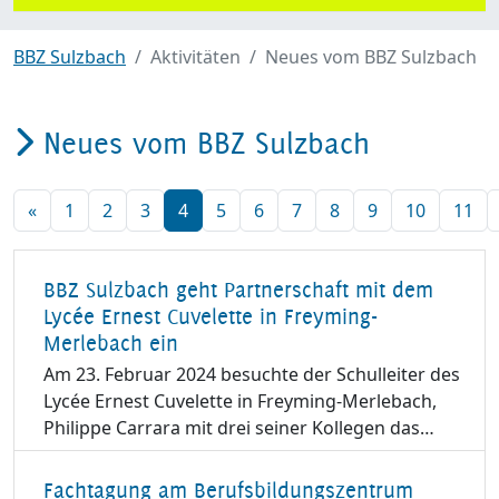
BBZ Sulzbach
Aktivitäten
Neues vom BBZ Sulzbach
Neues vom BBZ Sulzbach
«
1
2
3
4
5
6
7
8
9
10
11
BBZ Sulzbach geht Partnerschaft mit dem
Lycée Ernest Cuvelette in Freyming-
Merlebach ein
Am 23. Februar 2024 besuchte der Schulleiter des
Lycée Ernest Cuvelette in Freyming-Merlebach,
Philippe Carrara mit drei seiner Kollegen das…
Fachtagung am Berufsbildungszentrum