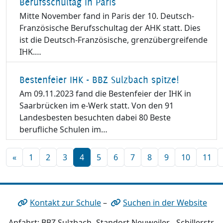
Berufsschultag in Paris
Mitte November fand in Paris der 10. Deutsch-
Französische Berufsschultag der AHK statt. Dies
ist die Deutsch-Französische, grenzübergreifende
IHK.…
Bestenfeier IHK - BBZ Sulzbach spitze!
Am 09.11.2023 fand die Bestenfeier der IHK in
Saarbrücken im e-Werk statt. Von den 91
Landesbesten besuchten dabei 80 Beste
berufliche Schulen im…
«
1
2
3
4
5
6
7
8
9
10
11
Kontakt zur Schule
–
Suchen in der Website
Anfahrt: BBZ Sulzbach -Standort Neuweiler-, Schillerstr.