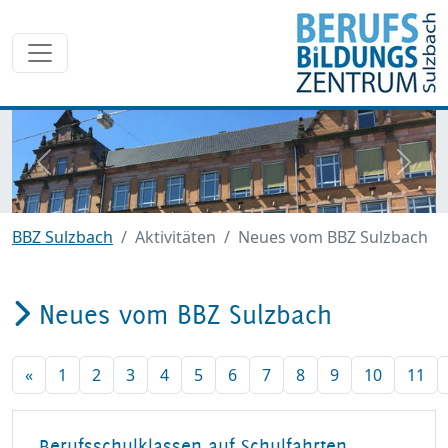
zurück
weite
BBZ Sulzbach
Aktivitäten
Neues vom BBZ Sulzbach
Neues vom BBZ Sulzbach
«
1
2
3
4
5
6
7
8
9
10
11
Berufsschulklassen auf Schulfahrten