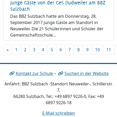
Junge Gäste von der GeS Dudweiler am BBZ
Sulzbach
Das BBZ Sulzbach hatte am Donnerstag, 28.
September 2017 junge Gäste am Standort in
Neuweiler. Die 21 Schülerinnen und Schüler der
Gemeinschaftsschule…
«
1
2
3
4
5
6
7
8
9
10
11
Kontakt zur Schule
–
Suchen in der Website
Anfahrt: BBZ Sulzbach -Standort Neuweiler-, Schillerstr.
7,
66280 Sulzbach, Tel.: +49 6897 9226-0, Fax: +49
6897 9226-18
E-Mail schreiben