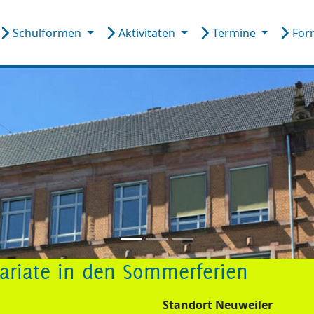
Schulformen
Aktivitäten
Termine
For
tariate in den Sommerferien
Standort Neuweiler