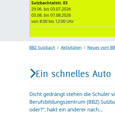
Sulzbachtalstr. 83
29.06. bis 03.07.2026
03.08. bis 07.08.2026
von 8:00 bis 12:00 Uhr
BBZ Sulzbach
Aktivitäten
Neues vom BB
Ein schnelles Auto
Dicht gedrängt stehen die Schüler
Berufsbildungszentrum (BBZ) Sulzbach
oder?“, hakt ein anderer nach...