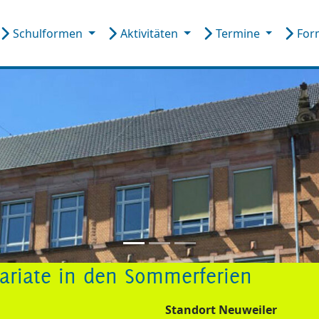
Schulformen
Aktivitäten
Termine
For
tariate in den Sommerferien
Standort Neuweiler