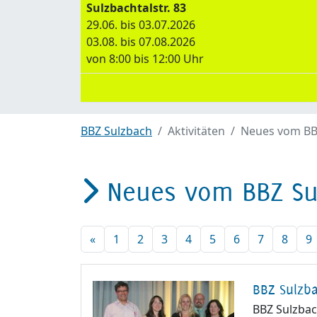
Sulzbachtalstr. 83
29.06. bis 03.07.2026
03.08. bis 07.08.2026
von 8:00 bis 12:00 Uhr
BBZ Sulzbach
Aktivitäten
Neues vom BB
Neues vom BBZ Su
«
1
2
3
4
5
6
7
8
9
BBZ Sulzb
BBZ Sulzba