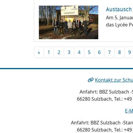
Austausch 
Am 5. Januar
das Lycée P
«
1
2
3
4
5
6
7
8
9
Kontakt zur Schu
Anfahrt: BBZ Sulzbach -S
66280 Sulzbach, Tel.: +49
E-M
Anfahrt: BBZ Sulzbach -Stan
66280 Sulzbach, Tel.: +49